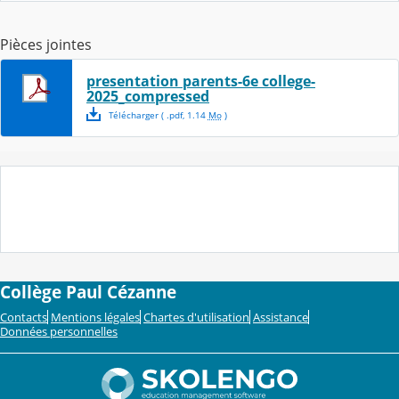
Pièces jointes
presentation parents-6e college-
2025_compressed
Télécharger
( .
pdf
,
1.14
Mo
)
Collège Paul Cézanne
Contacts
Mentions légales
Chartes d'utilisation
Assistance
Données personnelles