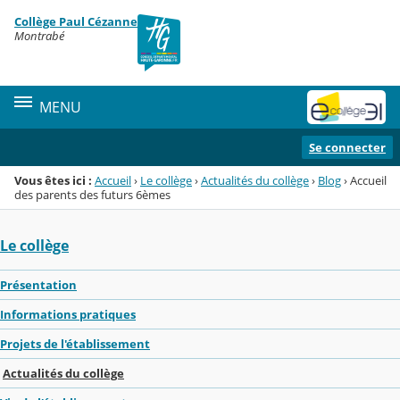
Panneau de gestion des cookies
Collège Paul Cézanne
Menu de la rubrique
Contenu
Montrabé
MENU
Se connecter
Vous êtes ici :
Accueil
›
Le collège
›
Actualités du collège
›
Blog
›
Accueil
des parents des futurs 6èmes
Le collège
Présentation
Informations pratiques
Projets de l'établissement
Actualités du collège